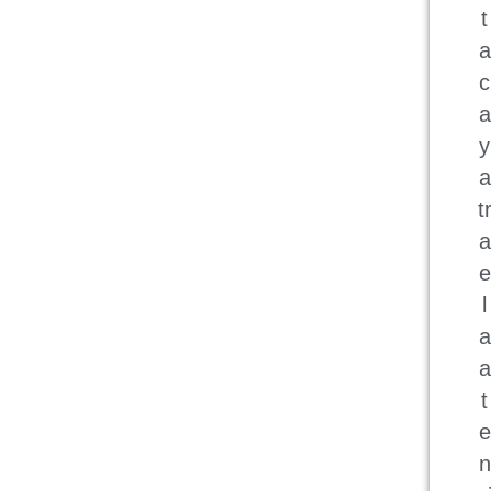
t
a
c
a
y
a
t
a
e
l
a
a
t
e
n