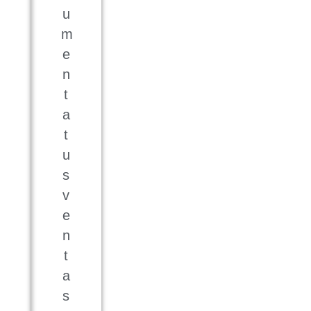
u
m
e
n
t
a
t
u
s
v
e
n
t
a
s