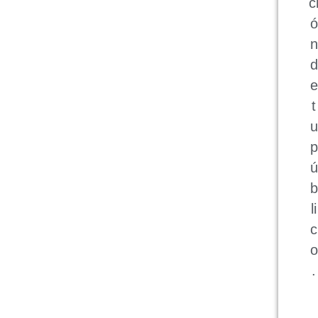
c
ó
n
d
e
t
u
p
ú
b
li
c
o
.