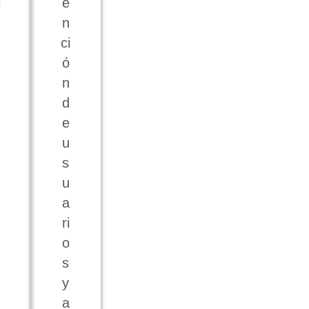
i
e
n
ci
ó
n
d
e
u
s
u
a
ri
o
s
y
a